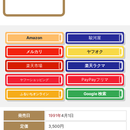
Amazon
駿河屋
メルカリ
ヤフオク
楽天市場
楽天ラクマ
PayPayフリマ
ヤフーショッピング
Google 検索
ふるいちオンライン
発売日
1991年
4月1日
定価
3,500円