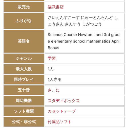
販売元
福武書店
さいえんすこーす にゅーとんらんど し
ふりがな
ょうさん さんすう しがつごう
Science Course Newton Land 3rd grad
英語名
e elementary school mathematics April
Bonus
ジャンル
学習
最大人数
1人
同時プレイ
1人専用
五十音
さ
、
に
周辺機器
スタディボックス
ソフト種類
カセットテープ
公式・非公式
付属品ソフト