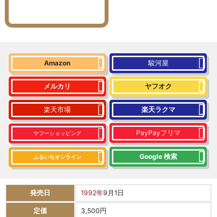
Amazon
駿河屋
メルカリ
ヤフオク
楽天市場
楽天ラクマ
PayPayフリマ
ヤフーショッピング
Google 検索
ふるいちオンライン
発売日
1992年
9月1日
定価
3,500円