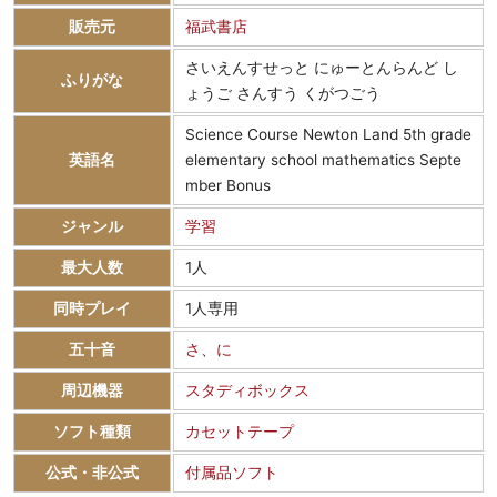
販売元
福武書店
さいえんすせっと にゅーとんらんど し
ふりがな
ょうご さんすう くがつごう
Science Course Newton Land 5th grade
英語名
elementary school mathematics Septe
mber Bonus
ジャンル
学習
最大人数
1人
同時プレイ
1人専用
五十音
さ
、
に
周辺機器
スタディボックス
ソフト種類
カセットテープ
公式・非公式
付属品ソフト