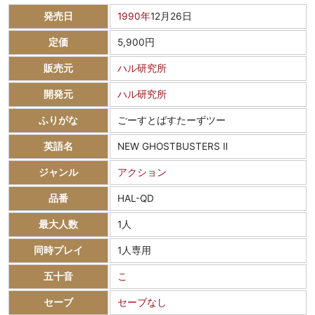
発売日
1990年
12月26日
定価
5,900円
販売元
ハル研究所
開発元
ハル研究所
ふりがな
ごーすとばすたーずツー
英語名
NEW GHOSTBUSTERS Ⅱ
ジャンル
アクション
品番
HAL-QD
最大人数
1人
同時プレイ
1人専用
五十音
こ
セーブ
セーブなし