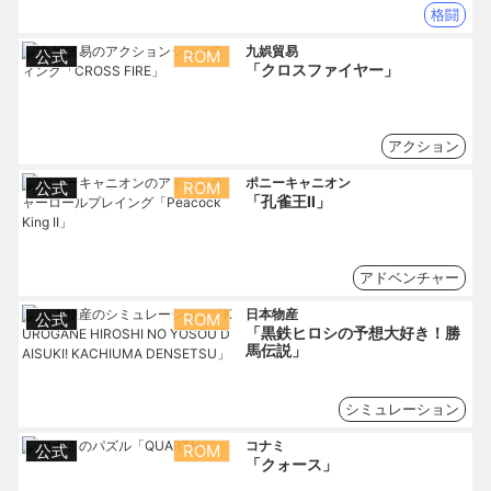
格闘
九娯貿易
公式
ROM
「クロスファイヤー」
アクション
ポニーキャニオン
公式
ROM
「孔雀王Ⅱ」
アドベンチャー
日本物産
公式
ROM
「黒鉄ヒロシの予想大好き！勝
馬伝説」
シミュレーション
コナミ
公式
ROM
「クォース」