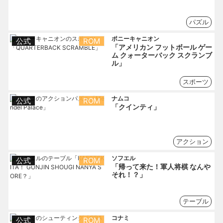
パズル
ポニーキャニオン
公式
ROM
「アメリカン フットボール ゲー
ム クォーターバック スクランブ
ル」
スポーツ
ナムコ
公式
ROM
「クインティ」
アクション
ソフエル
公式
ROM
「帰って来た！軍人将棋 なんや
それ！？」
テーブル
コナミ
公式
ROM