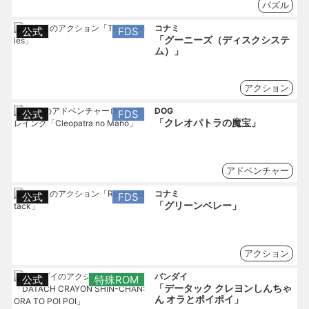
パズル
コナミ
公式
FDS
「グーニーズ（ディスクシステ
ム）」
アクション
DOG
公式
FDS
「クレオパトラの魔宝」
アドベンチャー
コナミ
公式
FDS
「グリーンベレー」
アクション
バンダイ
公式
特殊ROM
「データック クレヨンしんちゃ
ん オラとポイポイ」