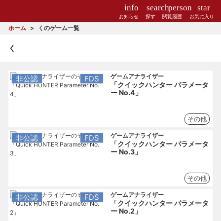
info
search
person
star
お知らせ
探す
閲覧履歴
お気に入り
ホーム
くのゲーム一覧
く
ゲームアナライザー
非公認
FDS
「クイックハンター パラメータ
ー No.4」
その他
ゲームアナライザー
非公認
FDS
「クイックハンター パラメータ
ー No.3」
その他
ゲームアナライザー
非公認
FDS
「クイックハンター パラメータ
ー No.2」