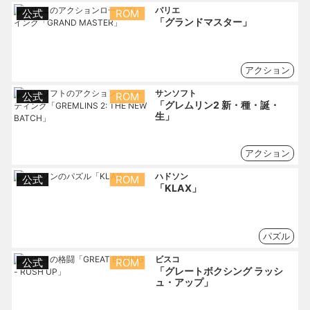
バリエ
公式
ROM
「グランドマスター」
アクション
サンソフト
公式
ROM
「グレムリン2 新・種・誕・
生」
アクション
ハドソン
公式
ROM
「KLAX」
パズル
ビスコ
公式
ROM
「グレートボクシング ラッシ
ュ・アップ」