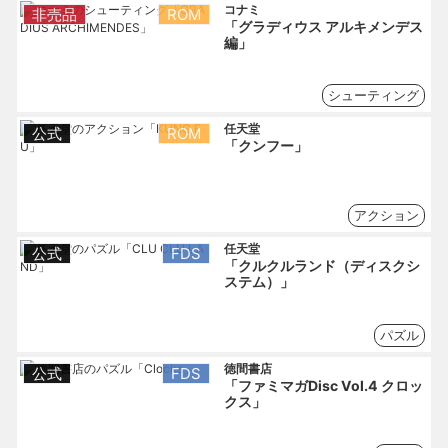
コナミ
非売品
ROM
「グラディウス アルキメンデス
編」
シューティング
任天堂
公式
ROM
「クンフー」
アクション
任天堂
公式
FDS
「クルクルランド（ディスクシ
ステム）」
パズル
徳間書店
公式
FDS
「ファミマガDisc Vol.4 クロッ
クス」