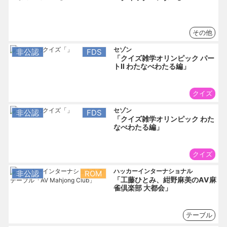
その他
セゾン
非公認
FDS
「クイズ雑学オリンピック パー
トⅡ わたなべわたる編」
クイズ
セゾン
非公認
FDS
「クイズ雑学オリンピック わた
なべわたる編」
クイズ
ハッカーインターナショナル
非公認
ROM
「工藤ひとみ、紺野麻美のAV麻
雀倶楽部 大都会」
テーブル