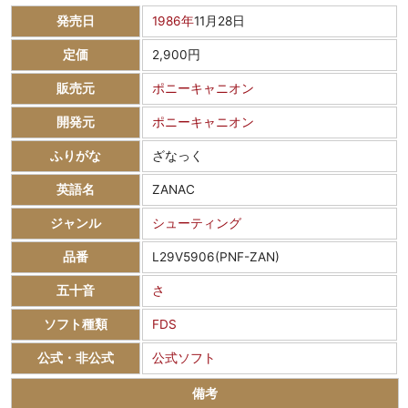
発売日
1986年
11月28日
定価
2,900円
販売元
ポニーキャニオン
開発元
ポニーキャニオン
ふりがな
ざなっく
英語名
ZANAC
ジャンル
シューティング
品番
L29V5906(PNF-ZAN)
五十音
さ
ソフト種類
FDS
公式・非公式
公式ソフト
備考