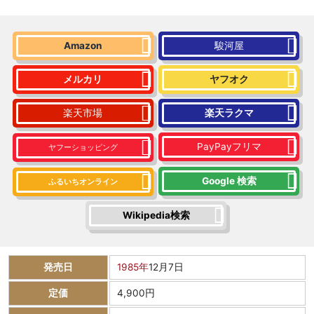
Amazon
駿河屋
メルカリ
ヤフオク
楽天市場
楽天ラクマ
PayPayフリマ
ヤフーショッピング
Google 検索
ふるいちオンライン
Wikipedia検索
発売日
1985年
12月7日
定価
4,900円