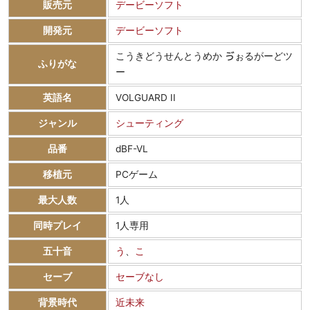
販売元
デービーソフト
開発元
デービーソフト
こうきどうせんとうめか ゔぉるがーどツ
ふりがな
ー
英語名
VOLGUARD II
ジャンル
シューティング
品番
dBF-VL
移植元
PCゲーム
最大人数
1人
同時プレイ
1人専用
五十音
う
、
こ
セーブ
セーブなし
背景時代
近未来