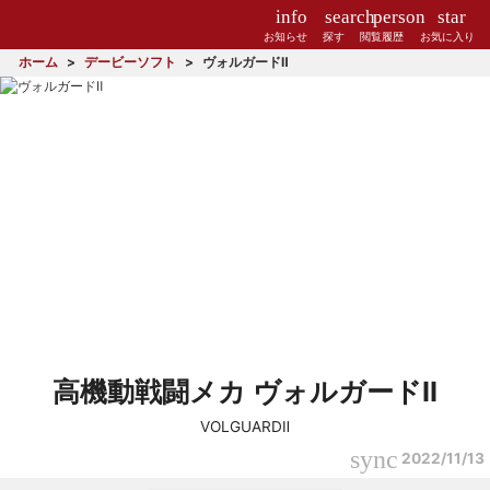
info
search
person
star
お知らせ
探す
閲覧履歴
お気に入り
ホーム
デービーソフト
ヴォルガードⅡ
高機動戦闘メカ ヴォルガードⅡ
VOLGUARDⅡ
sync
2022/11/13