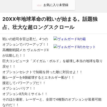
お気に入り未登録
star
20XX年地球革命の戦いが始まる。話題独
占、壮大な超ロングスクロール
戦いの総司令官は君だ。4つの
オプションでパワーアップ！！
高機動戦闘メカ ヴォルガードⅡ
が出動した！！
巨大コンピュータ「ズイガム・ボルド」を破壊し本当の地球を取り
戻せ！！
オプションセレクトで知能を持った敵に対抗せよ！！
敵レーダーを8個破壊するとエネルギー船が！！
接近してパワーアップだ！！
オプションバリア！！
オプション8方向ミサイル！！
そのほか連射、レーザーと、全部で4種類のオプションが装着可能
なのだ！！