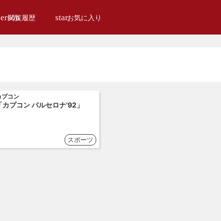
erson
star
閲覧履歴
お気に入り
カプコン
「カプコン バルセロナ’92」
スポーツ