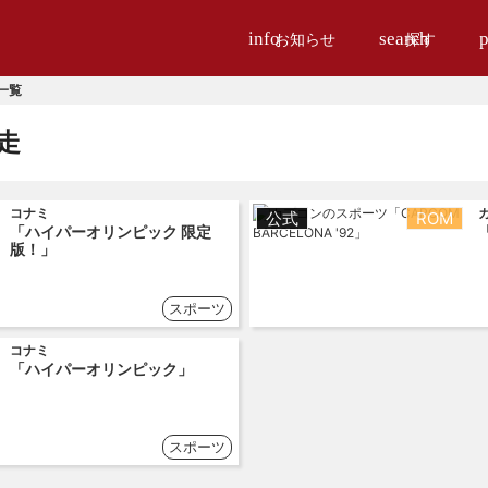
info
search
p
お知らせ
探す
一覧
走
コナミ
公式
ROM
「ハイパーオリンピック 限定
版！」
スポーツ
コナミ
「ハイパーオリンピック」
スポーツ