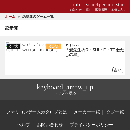
info
search
person
star
お知らせ
探す
閲覧履歴
お気に入り
ホーム
恋愛運のゲーム一覧
恋愛運
アイレム
公式
ROM
「愛先生のO・SHI・E・TE わた
しの星」
占い
keyboard_arrow_up
トップへ戻る
ファミコンゲームカタログとは
メーカー一覧
タグ一覧
ヘルプ
お問い合わせ
プライバシーポリシー