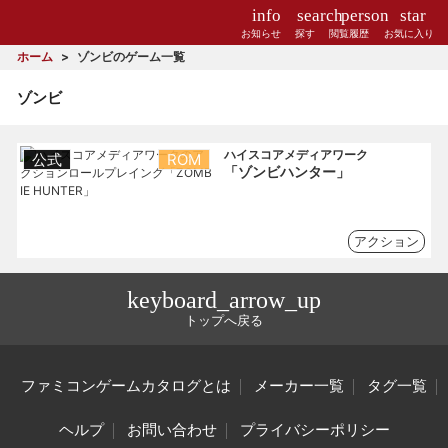
info
search
person
star
お知らせ
探す
閲覧履歴
お気に入り
ホーム
ゾンビのゲーム一覧
ゾンビ
ハイスコアメディアワーク
公式
ROM
「ゾンビハンター」
アクション
keyboard_arrow_up
トップへ戻る
ファミコンゲームカタログとは
メーカー一覧
タグ一覧
ヘルプ
お問い合わせ
プライバシーポリシー