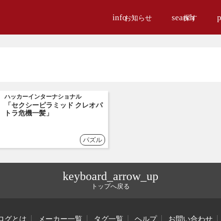
info
search
p
お知らせ
探す
ハッカーインターナショナル
「セクシーピラミッド クレオパ
トラ危機一髪」
パズル
keyboard_arrow_up
トップへ戻る
ログとは
メーカー一覧
タグ一覧
ヘルプ
お問い合わせ