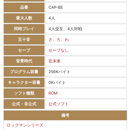
品番
CAP-BE
最大人数
4人
同時プレイ
4人交互、4人対戦
五十音
さ
、
ろ
、
わ
セーブ
セーブなし
背景時代
近未来
プログラム容量
256Kバイト
キャラクター容量
0Kバイト
ソフト種類
ROM
公式・非公式
公式ソフト
備考
ロックマンシリーズ