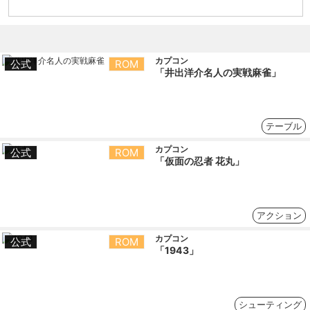
カプコン
公式
ROM
「井出洋介名人の実戦麻雀」
テーブル
カプコン
公式
ROM
「仮面の忍者 花丸」
アクション
カプコン
公式
ROM
「1943」
シューティング