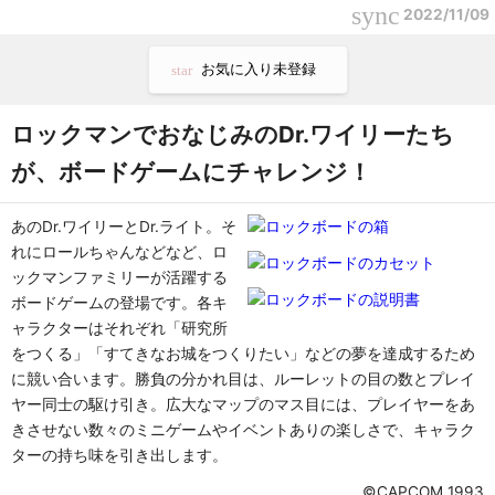
sync
2022/11/09
お気に入り未登録
star
ロックマンでおなじみのDr.ワイリーたち
が、ボードゲームにチャレンジ！
あのDr.ワイリーとDr.ライト。そ
れにロールちゃんなどなど、ロ
ックマンファミリーが活躍する
ボードゲームの登場です。各キ
ャラクターはそれぞれ「研究所
をつくる」「すてきなお城をつくりたい」などの夢を達成するため
に競い合います。勝負の分かれ目は、ルーレットの目の数とプレイ
ヤー同士の駆け引き。広大なマップのマス目には、プレイヤーをあ
きさせない数々のミニゲームやイベントありの楽しさで、キャラク
ターの持ち味を引き出します。
©CAPCOM 1993