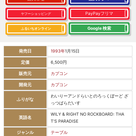
PayPayフリマ
ヤフーショッピング
Google 検索
ふるいちオンライン
発売日
1993年
1月15日
定価
6,500円
販売元
カプコン
開発元
カプコン
わいりーアンドらいとのろっくぼーど ざ
ふりがな
っつぱらだいす
WILY & RIGHT NO ROCKBOARD: THA
英語名
T'S PARADISE
ジャンル
テーブル