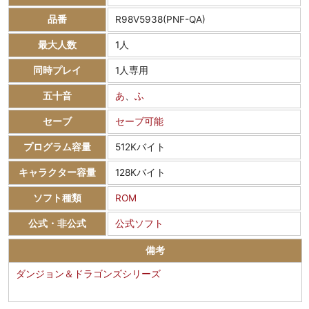
品番
R98V5938(PNF-QA)
最大人数
1人
同時プレイ
1人専用
五十音
あ
、
ふ
セーブ
セーブ可能
プログラム容量
512Kバイト
キャラクター容量
128Kバイト
ソフト種類
ROM
公式・非公式
公式ソフト
備考
ダンジョン＆ドラゴンズシリーズ