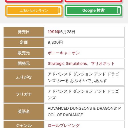
Google 検索
ふるいちオンライン
発売日
1991年
6月28日
定価
9,800円
販売元
ポニーキャニオン
開発元
Strategic Simulations
、
マリオネット
アドバンスド ダンジョン アンド ドラゴ
ふりがな
ンズ ぷーる おぶ れいでぃあんす
アドバンスド ダンジョン アンド ドラゴ
フリガナ
ンズ
ADVANCED DUNGEONS & DRAGONS: P
英語名
OOL OF RADIANCE
ジャンル
ロールプレイング