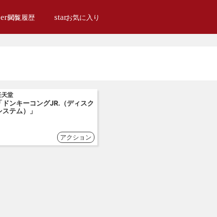
erson
star
閲覧履歴
お気に入り
任天堂
「ドンキーコングJR.（ディスク
システム）」
アクション