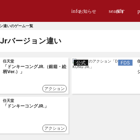
info
search
p
お知らせ
探す
ョン違いのゲーム一覧
Jrバージョン違い
任天堂
公式
FDS
「ドンキーコングJR.（銀箱・絵
柄Ver.）」
アクション
任天堂
「ドンキーコングJR.」
アクション