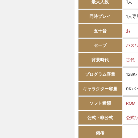
最大人数
1人
同時プレイ
1人専
五十音
お
セーブ
パス
背景時代
古代
プログラム容量
128
キャラクター容量
0Kバ
ソフト種類
ROM
公式・非公式
公式
備考