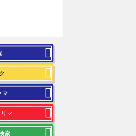
屋
ク
クマ
フリマ
 検索