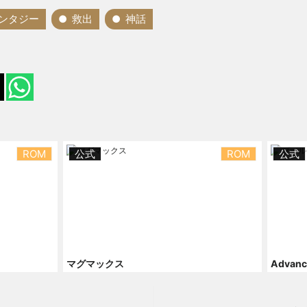
ンタジー
救出
神話
ROM
公式
ROM
公式
マグマックス