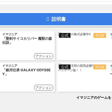
説明書
イマジニア
公式
ROM
「聖剣サイコカリバー 魔獣の森
伝説」
アクション
イマジニア
公式
ROM
「銀河伝承 GALAXY ODYSSE
Y」
アクション
イマジニアのゲームを