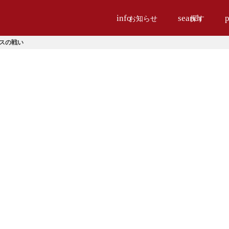
info
search
p
お知らせ
探す
スの戦い