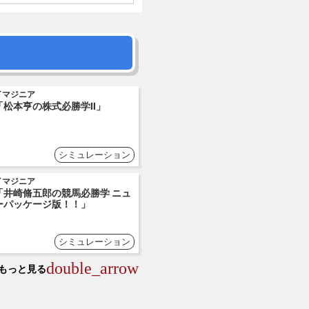
イマジニア
「松本亨の株式必勝学Ⅱ」
シミュレーション
イマジニア
「井崎脩五郎の競馬必勝学 ニュ
ーパッケージ版！！」
シミュレーション
double_arrow
もっと見る