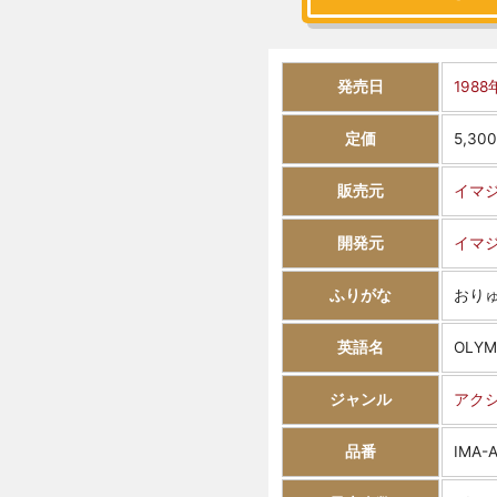
発売日
1988
定価
5,30
販売元
イマ
開発元
イマ
ふりがな
おり
英語名
OLYM
ジャンル
アク
品番
IMA-