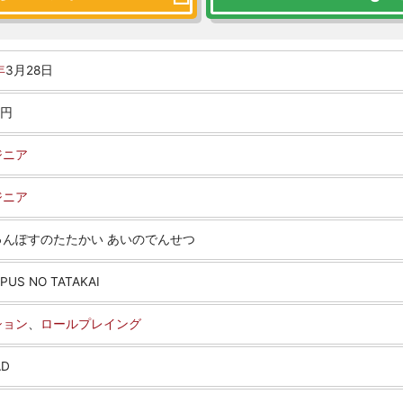
年
3月28日
0円
ジニア
ジニア
ゅんぽすのたたかい あいのでんせつ
PUS NO TATAKAI
ション
、
ロールプレイング
AD