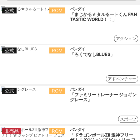
バンダイ
公式
ROM
「まじかる☆タルるートくん FAN
TASTIC WORLD！！」
アクション
バンダイ
公式
ROM
「ろくでなしBLUES」
アドベンチャー
バンダイ
公式
ROM
「ファミリートレーナー ジョギン
グレース」
スポーツ
バンダイ
非売品
ROM
「ドラゴンボールZⅡ 激神フリー
ザ！！ ’91ジャンプ ビクトリー フ