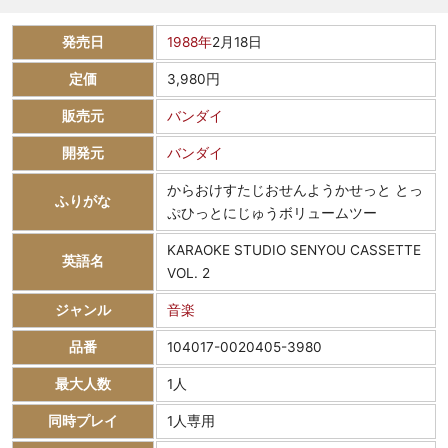
発売日
1988年
2月18日
定価
3,980円
販売元
バンダイ
開発元
バンダイ
からおけすたじおせんようかせっと とっ
ふりがな
ぷひっとにじゅうボリュームツー
KARAOKE STUDIO SENYOU CASSETTE
英語名
VOL. 2
ジャンル
音楽
品番
104017-0020405-3980
最大人数
1人
同時プレイ
1人専用