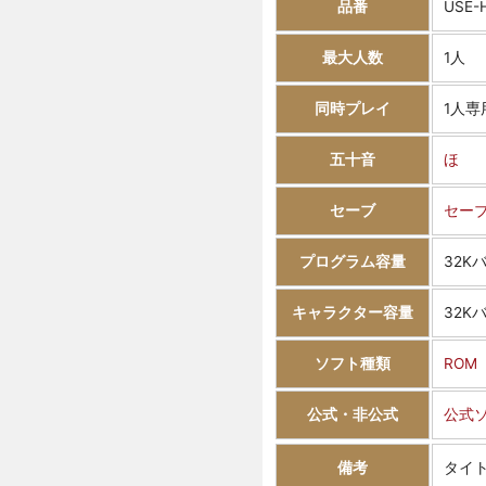
品番
USE-
最大人数
1人
同時プレイ
1人専
五十音
ほ
セーブ
セー
プログラム容量
32K
キャラクター容量
32K
ソフト種類
ROM
公式・非公式
公式
備考
タイ