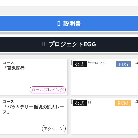
説明書
プロジェクトEGG
ユース
公式
FDS
「百鬼夜行」
ロールプレイング
ユース
公式
ROM
「バツ＆テリー 魔境の鉄人レー
ス」
アクション