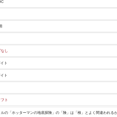
HC
用
ブなし
バイト
バイト
ソフト
トルの「ホッターマンの地底探険」の「険」は「検」とよく間違われる