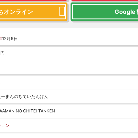
ちオンライン
Google
年
12月6日
0円
ス
ス
たーまんのちていたんけん
AAMAN NO CHITEI TANKEN
ション