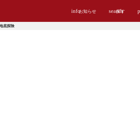
info
search
p
お知らせ
探す
地底探険