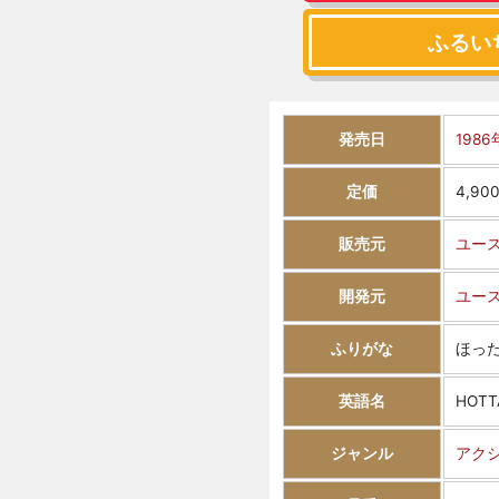
ふるい
発売日
1986
定価
4,90
販売元
ユー
開発元
ユー
ふりがな
ほっ
英語名
HOTT
ジャンル
アク