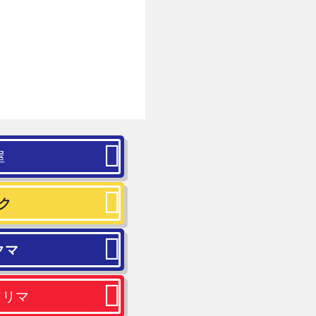
屋
ク
クマ
フリマ