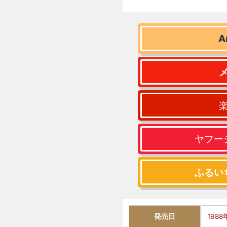
A
ヤフー
ふるい
発売日
1988