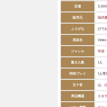
定価
3,50
販売元
福武
ふりがな
びでお
英語名
Video
ジャンル
学習
最大人数
1人
同時プレイ
1人専
五十音
は
、
周辺機器
スタ