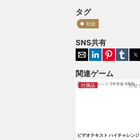
タグ
社会
SNS共有
関連ゲーム
付属品
カセ