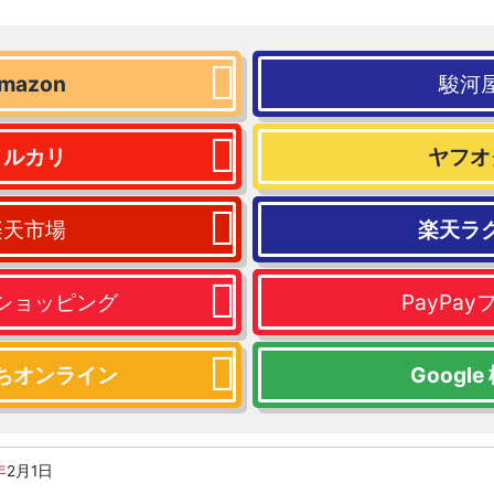
mazon
駿河
メルカリ
ヤフオ
楽天市場
楽天ラ
ショッピング
PayPay
ちオンライン
Google
年
2月1日