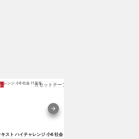
品
カセットテープ
付属品
カセ
ビデオテキスト ハイチャレンジ 小6 社会 11月号 付録