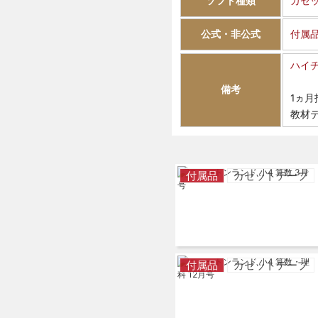
ソフト種類
カセ
公式・非公式
付属
ハイ
備考
1ヵ月
教材
付属品
カセットテープ
付属品
カセットテープ