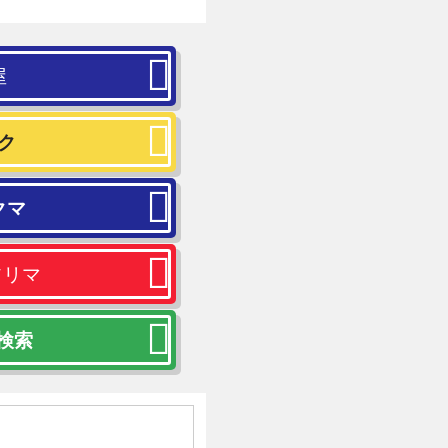
屋
ク
クマ
フリマ
 検索