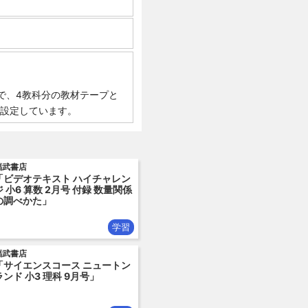
0円で、4教科分の教材テープと
に設定しています。
福武書店
「ビデオテキスト ハイチャレン
ジ 小6 算数 2月号 付録 数量関係
の調べかた」
学習
福武書店
「サイエンスコース ニュートン
ランド 小3 理科 9月号」