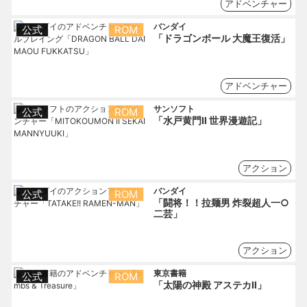
アドベンチャー
バンダイ
公式
ROM
「ドラゴンボール 大魔王復活」
アドベンチャー
サンソフト
公式
ROM
「水戸黄門Ⅱ 世界漫遊記」
アクション
バンダイ
公式
ROM
「闘将！！拉麺男 炸裂超人一○
二芸」
アクション
東京書籍
公式
ROM
「太陽の神殿 アステカⅡ」