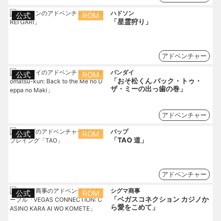
ハドソン
公式
ROM
「星霊狩り」
アドベンチャー
バンダイ
公式
ROM
「おそ松くん バック・トゥ・
ザ・ミーの出っ歯の巻」
アドベンチャー
バップ
公式
ROM
「TAO 道」
アドベンチャー
シグマ商事
公式
ROM
「ベガスコネクション カジノか
ら愛をこめて」