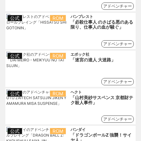
アドベンチャー
バンプレスト
公式
ROM
「必殺仕事人 のさばる悪のある
限り、仕事人の血が騒ぐ」
アドベンチャー
エポック社
公式
ROM
「迷宮の達人 大迷路」
アドベンチャー
ヘクト
公式
ROM
「山村美紗サスペンス 京都財テ
ク殺人事件」
アドベンチャー
バンダイ
公式
ROM
「ドラゴンボールZ 強襲！サイ
ヤ人」