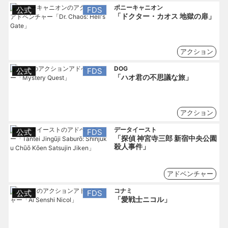
ポニーキャニオン
公式
FDS
「ドクター・カオス 地獄の扉」
アクション
DOG
公式
FDS
「ハオ君の不思議な旅」
アクション
データイースト
公式
FDS
「探偵 神宮寺三郎 新宿中央公園
殺人事件」
アドベンチャー
コナミ
公式
FDS
「愛戦士ニコル」