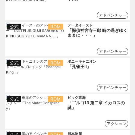
アドベンチャー
データイースト
公式
ROM
「探偵神宮寺三郎 時の過ぎゆく
ままに・・・」
アドベンチャー
ポニーキャニオン
公式
ROM
「孔雀王Ⅱ」
アドベンチャー
ビック東海
公式
ROM
「ゴルゴ13 第二章 イカロスの
謎」
アクション
日本物産