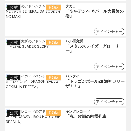
タカラ
公式
ROM
「少年アシベ ネパール大冒険の
巻」
アドベンチャー
ハル研究所
公式
ROM
「メタルスレイダーグローリ
ー」
アドベンチャー
バンダイ
公式
ROM
「ドラゴンボールZⅡ 激神フリー
ザ！！」
アドベンチャー
キングレコード
公式
ROM
「赤川次郎の幽霊列車」