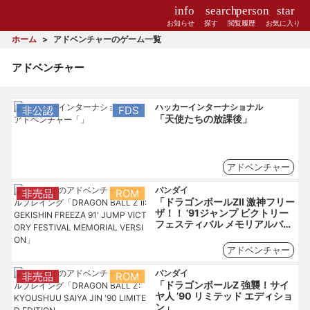
info
search
person
star
お知らせ
探す
閲覧履歴
お気に入り
ホーム
アドベンチャーのゲーム一覧
アドベンチャー
ハッカーインターナショナル
非公認
FDS
「天使たちの放課後」
アドベンチャー
バンダイ
非売品
ROM
「ドラゴンボールZⅡ 激神フリー
ザ！！ ’91ジャンプ ビクトリー
フェスティバル メモリアルバー
ジョン」
アドベンチャー
バンダイ
非売品
ROM
「ドラゴンボールZ 強襲！サイ
ヤ人 ’90 リミテッド エディショ
ン」