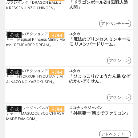
「ドラゴンボールZⅢ 烈戦人造
人間」
アドベンチャー
ユタカ
公式
ROM
「魔法のプリンセス ミンキーモ
モ リメンバードリーム」
アクション
ユタカ
公式
ROM
「ひょっこりひょうたん島 なぞ
のかいぞくせん」
アクション
ココナッツジャパン
公式
ROM
「舛添要一 朝までファミコン」
アドベンチャー