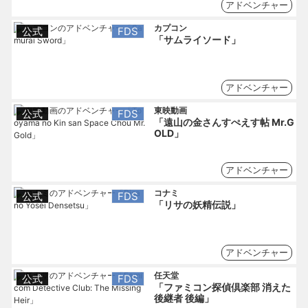
アドベンチャー
カプコン
公式
FDS
「サムライソード」
アドベンチャー
東映動画
公式
FDS
「遠山の金さんすぺえす帖 Mr.G
OLD」
アドベンチャー
コナミ
公式
FDS
「リサの妖精伝説」
アドベンチャー
任天堂
公式
FDS
「ファミコン探偵倶楽部 消えた
後継者 後編」