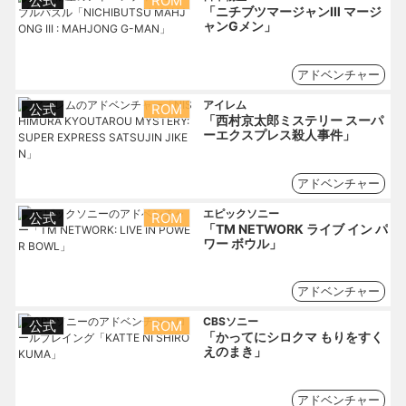
公式
ROM
「ニチブツマージャンⅢ マージ
ャンGメン」
アドベンチャー
アイレム
公式
ROM
「西村京太郎ミステリー スーパ
ーエクスプレス殺人事件」
アドベンチャー
エピックソニー
公式
ROM
「TM NETWORK ライブ イン パ
ワー ボウル」
アドベンチャー
CBSソニー
公式
ROM
「かってにシロクマ もりをすく
えのまき」
アドベンチャー