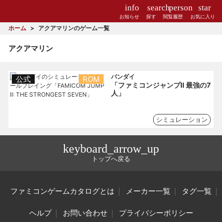
info
search
person
star
お知らせ
探す
閲覧履歴
お気に入り
ホーム
アクアマリンのゲーム一覧
アクアマリン
バンダイ
公式
ROM
「ファミコンジャンプⅡ 最強の7
人」
シミュレーション
keyboard_arrow_up
トップへ戻る
ファミコンゲームカタログとは
メーカー一覧
タグ一覧
ヘルプ
お問い合わせ
プライバシーポリシー