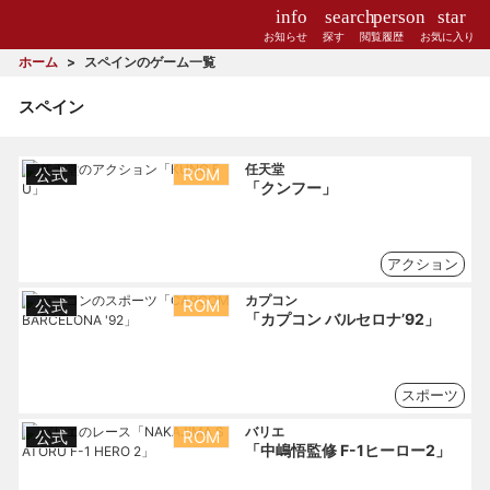
info
search
person
star
お知らせ
探す
閲覧履歴
お気に入り
ホーム
スペインのゲーム一覧
スペイン
任天堂
公式
ROM
「クンフー」
アクション
カプコン
公式
ROM
「カプコン バルセロナ’92」
スポーツ
バリエ
公式
ROM
「中嶋悟監修 F-1ヒーロー2」