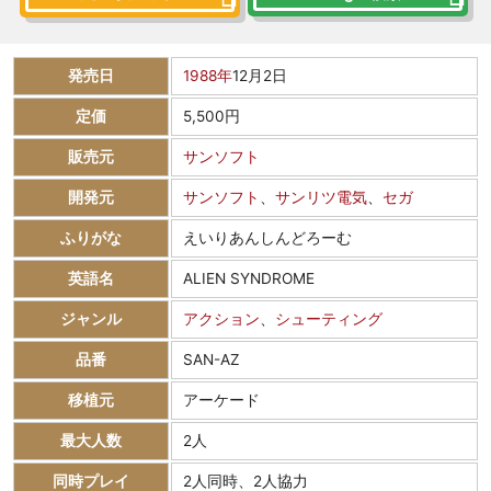
発売日
1988年
12月2日
定価
5,500円
販売元
サンソフト
開発元
サンソフト
、
サンリツ電気
、
セガ
ふりがな
えいりあんしんどろーむ
英語名
ALIEN SYNDROME
ジャンル
アクション
、
シューティング
品番
SAN-AZ
移植元
アーケード
最大人数
2人
同時プレイ
2人同時、2人協力