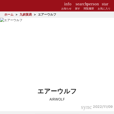
info
search
person
star
お知らせ
探す
閲覧履歴
お気に入り
ホーム
九娯貿易
エアーウルフ
エアーウルフ
AIRWOLF
sync
2022/11/09