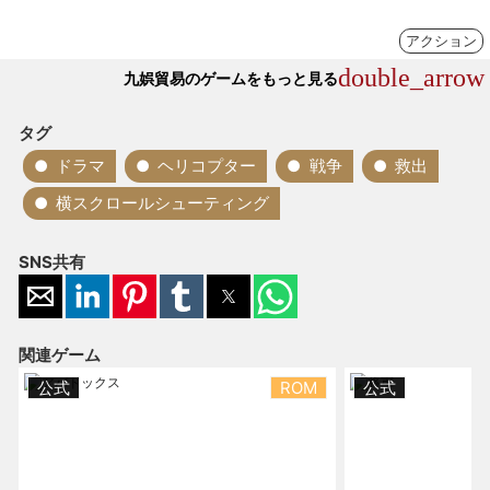
アクション
double_arrow
九娯貿易のゲームをもっと見る
タグ
ドラマ
ヘリコプター
戦争
救出
横スクロールシューティング
SNS共有
関連ゲーム
公式
ROM
公式