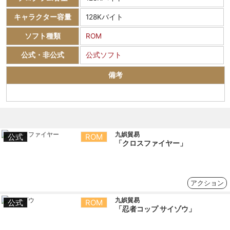
キャラクター容量
128Kバイト
ソフト種類
ROM
公式・非公式
公式ソフト
備考
九娯貿易
公式
ROM
「クロスファイヤー」
アクション
九娯貿易
公式
ROM
「忍者コップ サイゾウ」