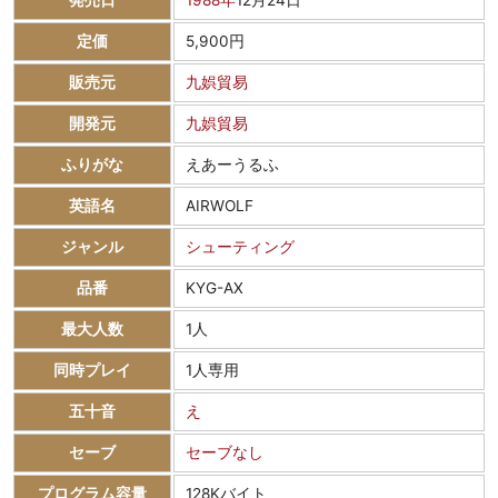
定価
5,900円
販売元
九娯貿易
開発元
九娯貿易
ふりがな
えあーうるふ
英語名
AIRWOLF
ジャンル
シューティング
品番
KYG-AX
最大人数
1人
同時プレイ
1人専用
五十音
え
セーブ
セーブなし
プログラム容量
128Kバイト